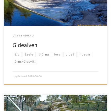
VATTENDRAG
Gideälven
älv
åsele
björna
fors
gideå
husum
örnsköldsvik
Uppdaterad
2023-08-30