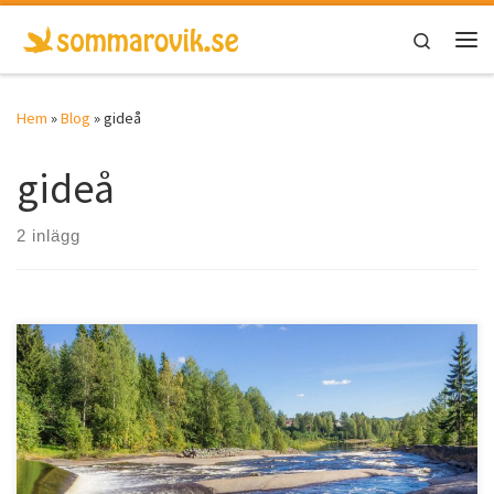
Hoppa till innehåll
Search
Men
Hem
»
Blog
»
gideå
gideå
2 inlägg
En skogsälv med en längd på 225km, som går genom Åsele och
mynnar ut i […]