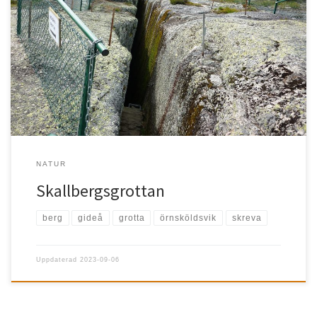
Gideå Här finns Nordens största urbergsgrotta med gångar och
salar med sammanlagd längd av 220 […]
NATUR
Skallbergsgrottan
berg
gideå
grotta
örnsköldsvik
skreva
Uppdaterad
2023-09-06