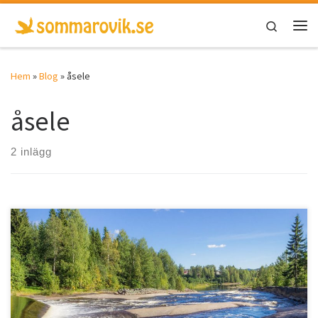
Hoppa till innehåll
Search
Men
Hem
»
Blog
»
åsele
åsele
2 inlägg
En skogsälv med en längd på 225km, som går genom Åsele och
mynnar ut i […]