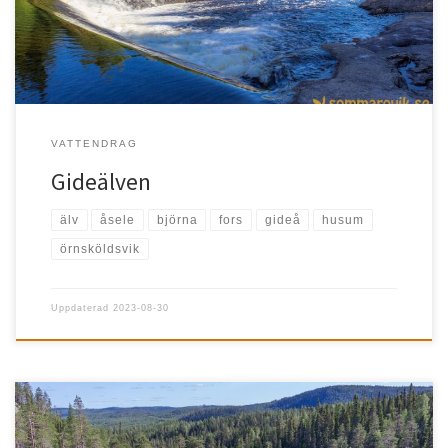
VATTENDRAG
Gideälven
älv
åsele
björna
fors
gideå
husum
örnsköldsvik
Uppdaterad
2023-08-30