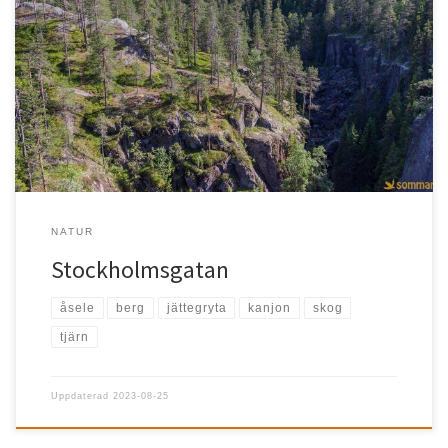
Åsele Stockholmsgatans naturreservat ger en storskalig
naturupplevelse med branta kanjonväggarna, gammal naturskog,
jättegrytor, grottor, stenblock, […]
NATUR
Stockholmsgatan
åsele
berg
jättegryta
kanjon
skog
tjärn
Uppdaterad
2023-08-25