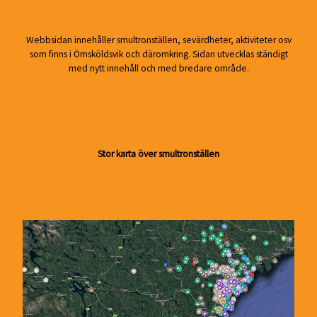
Webbsidan innehåller smultronställen, sevärdheter, aktiviteter osv
som finns i Örnsköldsvik och däromkring. Sidan utvecklas ständigt
med nytt innehåll och med bredare område.
Stor karta över smultronställen