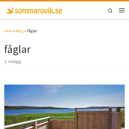
Hoppa till innehåll
Search
Men
Hem
»
Blog
»
fåglar
fåglar
1 inlägg
Idbyn Naturreservatet är på 19 hektar och bildades 2006, och det
är välbesökt av många […]