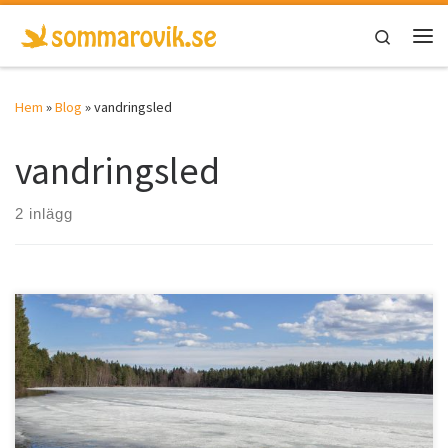
Hoppa till innehåll
Search
Men
Hem
»
Blog
»
vandringsled
vandringsled
2 inlägg
Örnsköldsvik Hörnsjöns naturreservat har en area på 0,0785 km²
och ligger 81,2 meter över havet.Sträckan […]