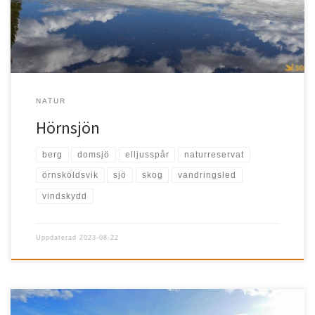
NATUR
Hörnsjön
berg
domsjö
elljusspår
naturreservat
örnsköldsvik
sjö
skog
vandringsled
vindskydd
Uppdaterad
2023-08-22