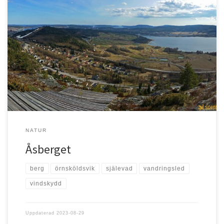
Örnsköldsvik Åsberget ligger väster om centrala Örnsköldsvik. Här
har man vacker utsikt åt söder, över […]
NATUR
Åsberget
berg
örnsköldsvik
själevad
vandringsled
vindskydd
Uppdaterad
2023-08-29