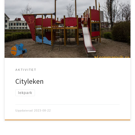
Örnsköldsvik 2010 invigdes lekparken efter en omrenovering, där
den blev delvis handikappanpassad.Här kan du leka […]
AKTIVITET
Cityleken
lekpark
Uppdaterad
2023-08-22