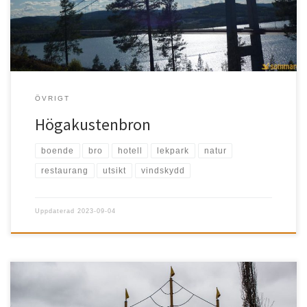
ÖVRIGT
Högakustenbron
boende
bro
hotell
lekpark
natur
restaurang
utsikt
vindskydd
Uppdaterad
2023-09-04