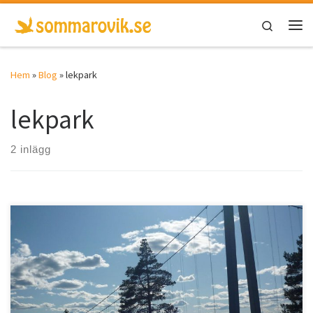
Hoppa till innehåll
Search
Men
Hem
»
Blog
»
lekpark
lekpark
2 inlägg
Sandöverken, Härnösand, Kramfors Vid Högakustenbrons norra
ände på Hornöberget, kan du njuta av utsikten över […]