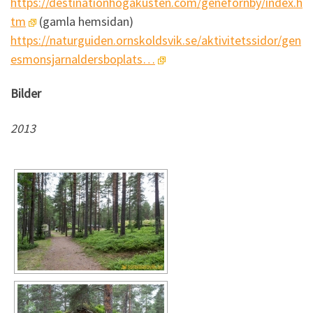
https://destinationhogakusten.com/genefornby/index.h
tm
(gamla hemsidan)
https://naturguiden.ornskoldsvik.se/aktivitetssidor/gen
esmonsjarnaldersboplats…
Bilder
2013