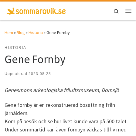
Hoppa till innehåll
Search
Men
Hem
»
Blog
»
Historia
»
Gene Fornby
HISTORIA
Gene Fornby
Uppdaterad
2023-08-28
Genesmons arkeologiska friluftsmuseum, Domsjö
Gene fornby är en rekonstruerad bosättning från
järnåldern.
Kom på besök och se hur livet kunde vara på 500 talet.
Under sommartid kan även fornbyn väckas till liv med