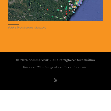
(klicka för att komma till kartan)
© 2026
Sommarövik
– Alla rättigheter förbehållna
Drivs med
WP
– Designad med
Temat Customizr