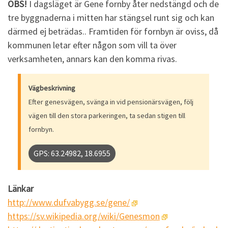
OBS!
I dagsläget är Gene fornby åter nedstängd och de
tre byggnaderna i mitten har stängsel runt sig och kan
därmed ej beträdas.. Framtiden för fornbyn är oviss, då
kommunen letar efter någon som vill ta över
verksamheten, annars kan den komma rivas.
Vägbeskrivning
Efter genesvägen, svänga in vid pensionärsvägen, följ
vägen till den stora parkeringen, ta sedan stigen till
fornbyn.
GPS: 63.24982, 18.6955
Länkar
http://www.dufvabygg.se/gene/
https://sv.wikipedia.org/wiki/Genesmon