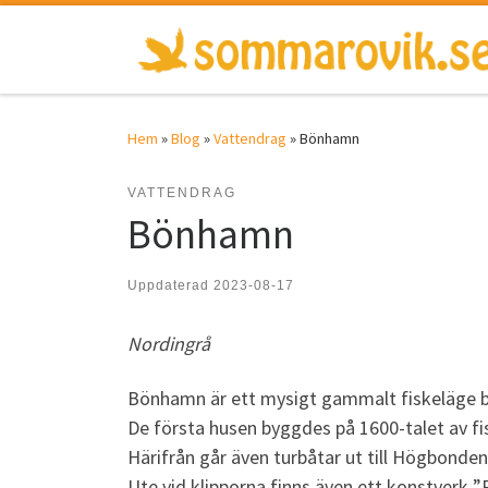
Hoppa till innehåll
Hem
»
Blog
»
Vattendrag
»
Bönhamn
VATTENDRAG
Bönhamn
Uppdaterad
2023-08-17
Nordingrå
Bönhamn är ett mysigt gammalt fiskeläge b
De första husen byggdes på 1600-talet av fi
Härifrån går även turbåtar ut till Högbonden
Ute vid klipporna finns även ett konstverk 