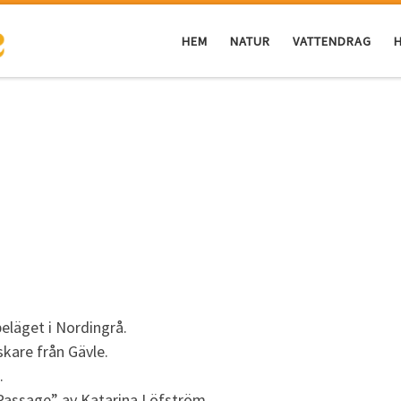
HEM
NATUR
VATTENDRAG
H
eläget i Nordingrå.
skare från Gävle.
.
”Passage” av Katarina Löfström,