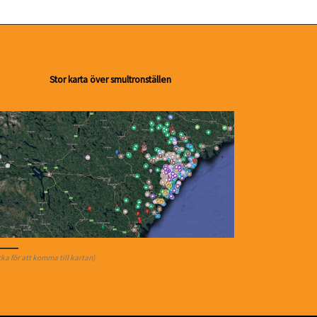
Stor karta över smultronställen
cka för att komma till kartan)