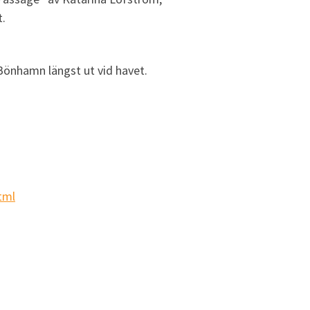
t.
Bönhamn längst ut vid havet.
tml